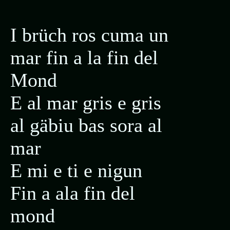
I brüch ros cuma un
mar fin a la fin del
Mond
E al mar gris e gris
al gäbiu bas sora al
mar
E mi e ti e nigun
Fin a ala fin del
mond