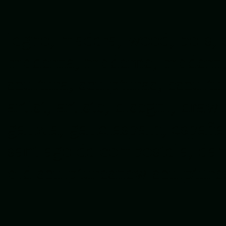
legno, madera, wood, bois, s
moderna, moderne, modern, s
scultura, sculpturas, escultur
artist, artiste, disegni, draw
galizia, galiciaspain, españ
santiago de compostela, dani
old sculptures
new sculpture