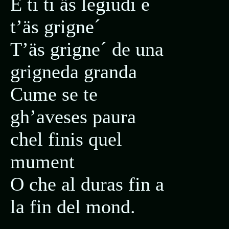
E ti ti äs legiudi e
t’äs grigne´
T’äs grigne´ de una
grigneda granda
Cume se te
gh’aveses paura
chel finis quel
mument
O che al duras fin a
la fin del mond.